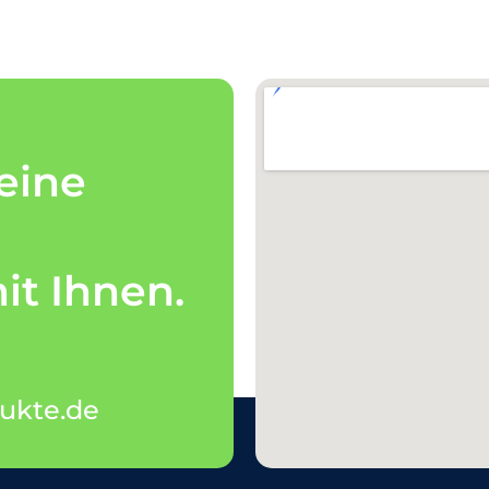
eine
t Ihnen.
ukte.de