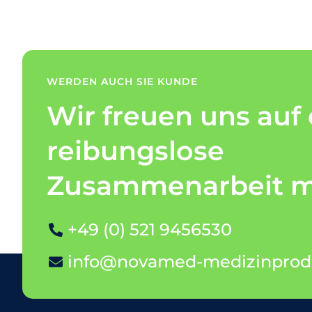
WERDEN AUCH SIE KUNDE
Wir freuen uns auf 
reibungslose
Zusammenarbeit mi
+49 (0) 521 9456530
info@novamed-medizinprod