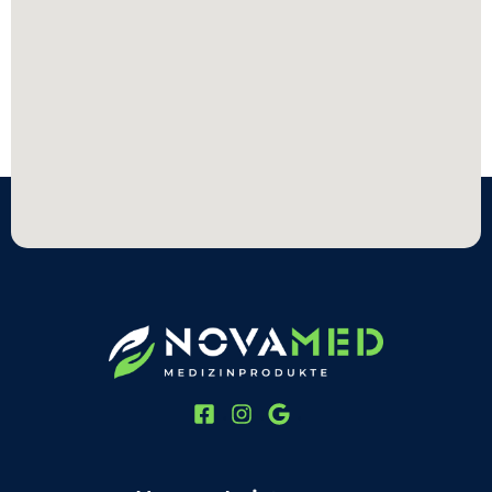
.
.
.